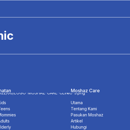
nic
matan
Moshaz Care
Kids
Utama
Teens
Tentang Kami
 Mommies
Pasukan Moshaz
dults
Artikel
lderly
Hubungi