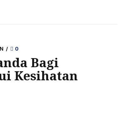
AN
0
anda Bagi
i Kesihatan