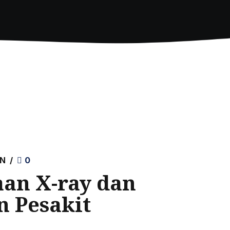
AN
0
an X-ray dan
n Pesakit